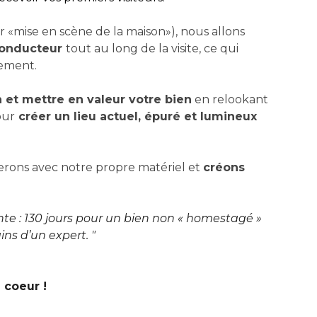
ar «mise en scène de la maison»), nous allons
 conducteur
tout au long de la visite, ce qui
lement.
n et mettre en valeur votre bien
en relookant
our
créer un lieu actuel, épuré et lumineux
erons avec notre propre matériel et
créons
nte : 130 jours pour un bien non « homestagé »
ins d’un expert.
"
e coeur !