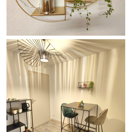
ACCUEIL
IMMOBILIER
DÉCORATION
HOME STAGING
PROJETS PROS
RÉALISATIONS
CONTACT