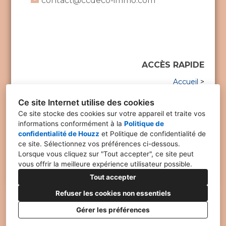
contact@ccdeco-immo.com
ACCÈS RAPIDE
Accueil
>
Immobilier
>
Décoration
>
Ce site Internet utilise des cookies
Home Staging
>
Ce site stocke des cookies sur votre appareil et traite vos
Ateliers
>
informations conformément à la
Politique de
Réalisations
>
confidentialité de Houzz
et
Politique de confidentialité de
Coordonnées
>
ce site
. Sélectionnez vos préférences ci-dessous.
Lorsque vous cliquez sur "Tout accepter", ce site peut
vous offrir la meilleure expérience utilisateur possible.
Tout accepter
Refuser les cookies non essentiels
Gérer les préférences
Politique de Confidentialité
Paramétrage des cookies