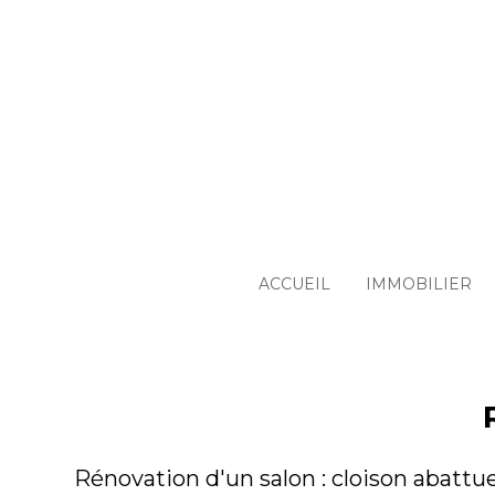
Passer
au
contenu
principal
ACCUEIL
IMMOBILIER
Rénovation d'un salon : cloison abattue